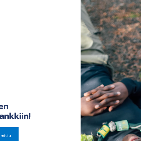
en
ankkiin!
umista