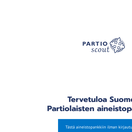
Tervetuloa Suom
Partiolaisten aineistop
Tästä aineistopankkiin ilman kirjaut